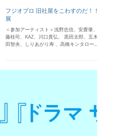
フジオプロ 旧社屋をこわすのだ！！
展
＜参加アーティスト＞浅野忠信、安齋肇、伊
藤桂司、KAZ、川口貴弘、 黒田太郎、五木
田智央、しりあがり寿 、高橋キンタロー、
タケヤマノリヤ、田名網敬一、タナカカツ
キ、中野裕介／パラモデル、野上眞宏、みう
らじゅん、E Y E、Rieko Akatsuka／ほか 詳
細はこちら