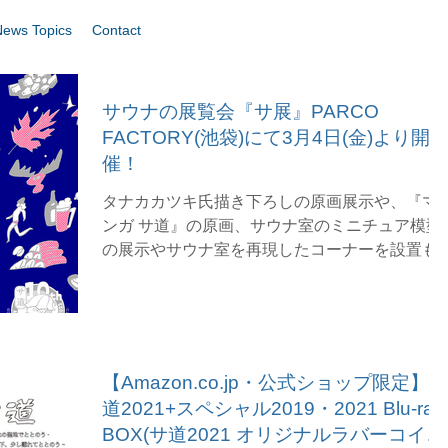
News Topics
Contact
サウナの展覧会『サ展』PARCO
FACTORY(池袋)にて3月4日(金)より開
催！
タナカカツキ氏描き下ろしの原画展示や、『マ
ンガ サ道』の原画、サウナ室のミニチュア模型
の展示やサウナ室を再現したコーナーを設置も
行い、サウナにまつわる写真や動画の展示をは
じめ色々な角度からサウナをご紹介します。 ま
た、ドラマ「サ道」の“ととのった～”シーンで
影できるフォト...
【Amazon.co.jp・公式ショップ限定】サ
道2021+スペシャル2019・2021 Blu-ray
BOX(サ道2021 オリジナルラバーコイン