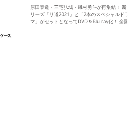
ケース付)
原田泰造・三宅弘城・磯村勇斗が再集結！ 新シ
リーズ「サ道2021」と「2本のスペシャルドラ
マ」がセットとなってDVD＆Blu-ray化！ 全国
サウナー(サウナ好き)にとっての“サウナの伝道
漫画”であるタナカカツキ原作『マンガ...