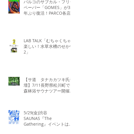
パルコのサブカル・フリー
ペーパー「GOMES」が30
年ぶり復活！PARCO各店
で再び配布開始！​
「GOMES by PARCO」7
月17日（金）刊行​
LAB TALK「むちゃくちゃ
楽しい！水草水槽のせかい
2」
【サ道 タナカカツキ氏登
壇】7/11長野県松川町で
森林浴サウナツアー開催！
本物の“ととのい”を学ぶ無
料講演会&日帰り体験枠を
限定募集
5/29(金)渋谷
SAUNAS『The
Gathering』イベントは
17:00よりスタート！