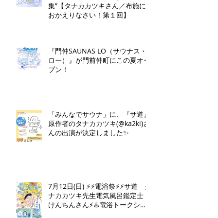
集”【タナカカツキさん／布施に
おかえりなさい！第１回】
『門仲SAUNAS LO（サウナス・
ロー）』が門前仲町にこの夏オー
プン！
「みんなでサウナ」に、『サ道』
原作者のタナカカツキ(@ka2ki)さ
んの出演が決定しました✨
7月12日(日) ⚡️⚡️電浴祭⚡️⚡️サ道 タ
ナカカツキ先生電気風呂鑑定士
けんちんさん⚡️♨️電浴トークショ
ー♨️⚡️