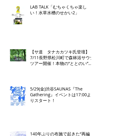
LAB TALK「むちゃくちゃ楽し
い！水草水槽のせかい2」
【サ道 タナカカツキ氏登壇】
7/11長野県松川町で森林浴サウナ
ツアー開催！本物の“ととのい”を
学ぶ無料講演会&日帰り体験枠を
限定募集
5/29(金)渋谷SAUNAS『The
Gathering』イベントは17:00よ
りスタート！
140年ぶりの布施で起きた“再編