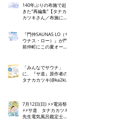
140年ぶりの布施で起
きた“再編集”【タナカ
カツキさん／布施にお
かえりなさい！第１
回】
『門仲SAUNAS LO（サ
ウナス・ロー）』が門
前仲町にこの夏オープ
ン！
「みんなでサウナ」
に、『サ道』原作者の
タナカカツキ(@ka2ki)
さんの出演が決定しま
した✨
7月12日(日) ⚡️⚡️電浴祭
⚡️⚡️サ道 タナカカツキ
先生電気風呂鑑定士
けんちんさん⚡️♨️電浴ト