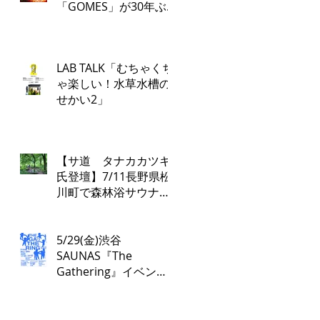
「GOMES」が30年ぶ
り復活！PARCO各店で
再び配布開始！​
「GOMES by PARCO」
LAB TALK「むちゃくち
7月17日（金）刊行​
ゃ楽しい！水草水槽の
せかい2」
【サ道 タナカカツキ
氏登壇】7/11長野県松
川町で森林浴サウナツ
アー開催！本物の“とと
のい”を学ぶ無料講演会
&日帰り体験枠を限定
5/29(金)渋谷
募集
SAUNAS『The
Gathering』イベント
は17:00よりスタート！