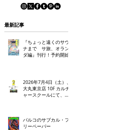
最新記事
『ちょっと遠くのサウ
ナまで サ旅、オラン
ダ編』刊行！予約開始
2026年7月4日（土）、
大丸東京店 10F カルチ
ャースクールにて、タ
ナカカツキ✕ADA LAB
によるトークイベント
とワークショップを開
パルコのサブカル・フ
催いたします。
リーペーパー