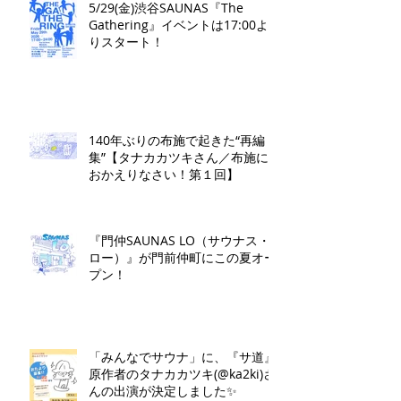
5/29(金)渋谷SAUNAS『The
Gathering』イベントは17:00よ
りスタート！
140年ぶりの布施で起きた“再編
集”【タナカカツキさん／布施に
おかえりなさい！第１回】
『門仲SAUNAS LO（サウナス・
ロー）』が門前仲町にこの夏オー
プン！
「みんなでサウナ」に、『サ道』
原作者のタナカカツキ(@ka2ki)さ
んの出演が決定しました✨