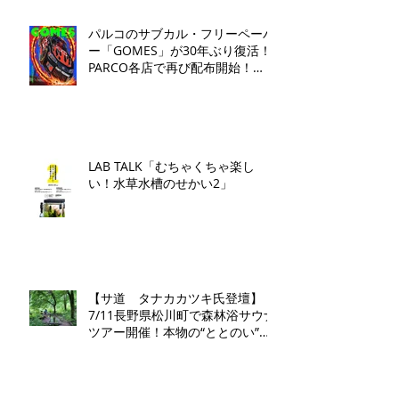
パルコのサブカル・フリーペーパ
ー「GOMES」が30年ぶり復活！
PARCO各店で再び配布開始！​
「GOMES by PARCO」7月17日
（金）刊行​
LAB TALK「むちゃくちゃ楽し
い！水草水槽のせかい2」
【サ道 タナカカツキ氏登壇】
7/11長野県松川町で森林浴サウナ
ツアー開催！本物の“ととのい”を
学ぶ無料講演会&日帰り体験枠を
限定募集