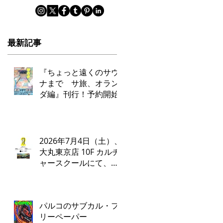
最新記事
『ちょっと遠くのサウ
ナまで サ旅、オラン
ダ編』刊行！予約開始
2026年7月4日（土）、
大丸東京店 10F カルチ
ャースクールにて、タ
ナカカツキ✕ADA LAB
によるトークイベント
とワークショップを開
パルコのサブカル・フ
催いたします。
リーペーパー