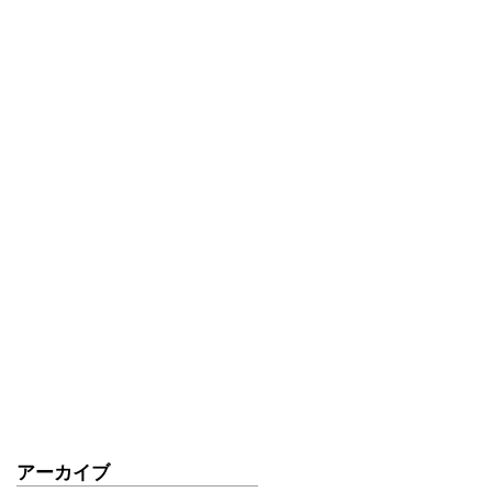
ークショー♨️⚡️
アーカイブ