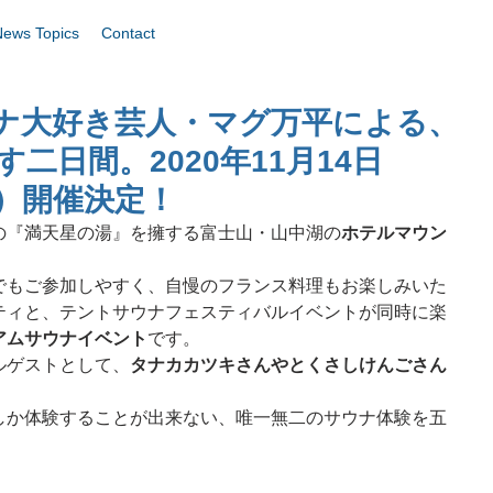
News Topics
Contact
ナ大好き芸人・マグ万平による、
二日間。2020年11月14日
日）開催決定！
の『満天星の湯』を擁する富士山・山中湖の
ホテルマウン
でもご参加しやすく、自慢のフランス料理もお楽しみいた
ティと、テントサウナフェスティバルイベントが同時に楽
アムサウナイベント
です。
ルゲストとして、
タナカカツキさんやとくさしけんごさん
しか体験することが出来ない、唯一無二のサウナ体験を五