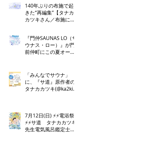
140年ぶりの布施で起
きた“再編集”【タナカ
カツキさん／布施にお
かえりなさい！第１
回】
『門仲SAUNAS LO（サ
ウナス・ロー）』が門
前仲町にこの夏オープ
ン！
「みんなでサウナ」
に、『サ道』原作者の
タナカカツキ(@ka2ki)
さんの出演が決定しま
した✨
7月12日(日) ⚡️⚡️電浴祭
⚡️⚡️サ道 タナカカツキ
先生電気風呂鑑定士
けんちんさん⚡️♨️電浴ト