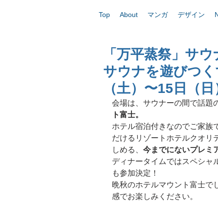
Top
About
マンガ
デザイン
「万平蒸祭」サウ
サウナを遊びつくす
（土）〜15日（
会場は、サウナーの間で話題
ト富士。
ホテル宿泊付きなのでご家族
だけるリゾートホテルクオリ
しめる、
今までにないプレミ
ディナータイムではスペシャ
も参加決定！
晩秋のホテルマウント富士で
感でお楽しみください。