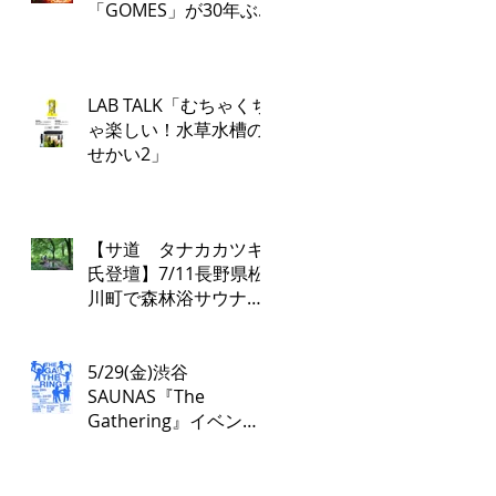
「GOMES」が30年ぶ
り復活！PARCO各店で
再び配布開始！​
「GOMES by PARCO」
LAB TALK「むちゃくち
7月17日（金）刊行​
ゃ楽しい！水草水槽の
せかい2」
【サ道 タナカカツキ
氏登壇】7/11長野県松
川町で森林浴サウナツ
アー開催！本物の“とと
のい”を学ぶ無料講演会
&日帰り体験枠を限定
5/29(金)渋谷
募集
SAUNAS『The
Gathering』イベント
は17:00よりスタート！