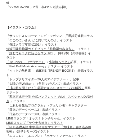
修
「VVMAGAZINE」2号 表4マンガ読み切り
【イラスト・コラム】
『サウンド＆レコーディング・マガジン』戸田誠司連載コラム
「そこのにいさん どこ向いてんのよ」イラスト
「奇譚クラブ年賀状2014」イラスト
筑波実験植物園ガイドブック「植物園の歩き方」
イラスト
「
誰とでもラクに話せるコツ 101
」 [単行本]（高橋書店）イ
ラスト
「 saunner 」（サウナー）
（
小学館ムック）
記事、イラスト
「Red Bull Music Academy」ポスター イラスト
「
ヒットの教科書
」
(NIKKEI TRENDY BOOKS)
表紙イラス
ト
「
トップクリエイター26人のアイデアノート
」記事
「
太陽の塔Walker
」（角川マガジンズ）表紙イラスト
「【説明を聞くな！】必死すぎるauスマートパス解説」
原案
サポート
「
私立恵比寿中学 公式パンフレット Vol.4 スペシャルDVD付
き
」イラスト
「
しあわせ生活プログラム
」（フェリシモ）キャラクター
「日立のデータベース2」表紙イラスト
「日立のデータベース3」表紙イラスト
LINEスタンプ「オッス！トン子ちゃん」
イラスト
LINEスタンプ「サウナ大好き」
イラスト
「NHK基礎英語 中学英語完全マスター「意味順」書き込み練
習帳」
(語学シリーズ)イラスト
『エココロ』（エスプレ）「ポケットファーム」イラスト