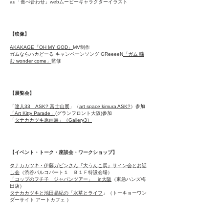
au「食べ合わせ」webムービーキャラクターイラスト
【映像】
AKAKAGE「OH MY GOD」
MV制作
ガムならハカどーる キャンペーンソング GReeeeN
「ガム 噛
む wonder come」
監修
【展覧会】
「
達人33 ASK? 富士山展
」（
art space kimura ASK?
）参加
「Art Kitty Parade」
(グランフロント大阪)参加
「
タナカカツキ原画展」（Gallery3）
【イベント・トーク・座談会・ワークショップ】
タナカカツキ・伊藤ガビンさん『大うんこ展』サイン会とお話
し会
（渋谷パルコパート１ Ｂ１Ｆ特設会場）
「コップのフチ子 ジャパンツアー」 in大阪
（東急ハンズ梅
田店）
タナカカツキと池田晶紀の「水草とライフ
」（トーキョーワン
ダーサイト アートカフェ ）
「大うんこ展」[単行本]刊行記念トークイベント（京都国際マ
ンガミュージアム）