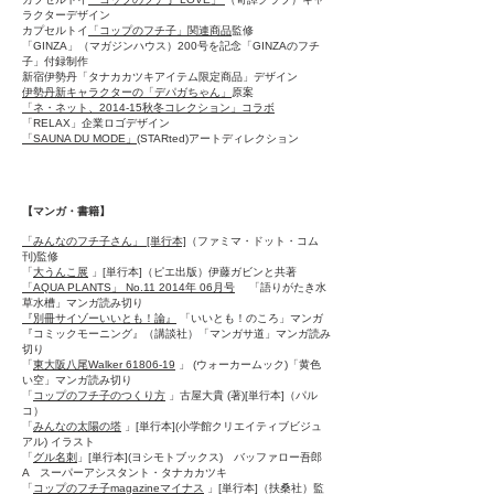
ラクターデザイン
カプセルトイ
「コップのフチ子」関連商品
監修
「GINZA」（マガジンハウス）200号を記念「GINZAのフチ
子」付録制作
新宿伊勢丹「タナカカツキアイテム限定商品」デザイン
伊勢丹新キャラクターの「デパガちゃん」
原案
「ネ・ネット、2014-15秋冬コレクション」コラボ
「RELAX」企業ロゴデザイン
「SAUNA DU MODE」
(STARted)アートディレクション
【マンガ・書籍】
「みんなのフチ子さん」 [単行本]
（ファミマ・ドット・コム
刊)監修
「
大うんこ展
」[単行本]（ピエ出版）伊藤ガビンと共著
「AQUA PLANTS」 No.11 2014年 06月号
「語りがたき水
草水槽」マンガ読み切り
『別冊サイゾーいいとも！論』
「いいとも！のころ」マンガ
『コミックモーニング』（講談社）「マンガサ道」マンガ読み
切り
「
東大阪八尾Walker 61806-19
」 (ウォーカームック)「黄色
い空」マンガ読み切り
「
コップのフチ子のつくり方
」古屋大貴 (著)[単行本]（パル
コ）
「
みんなの太陽の塔
」[単行本](小学館クリエイティブビジュ
アル) イラスト
「
グル名刺
」[単行本](ヨシモトブックス) バッファロー吾郎
A スーパーアシスタント・タナカカツキ
「
コップのフチ子magazineマイナス
」[単行本]（扶桑社）監