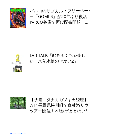
パルコのサブカル・フリーペーパ
ー「GOMES」が30年ぶり復活！
PARCO各店で再び配布開始！​
「GOMES by PARCO」7月17日
（金）刊行​
LAB TALK「むちゃくちゃ楽し
い！水草水槽のせかい2」
【サ道 タナカカツキ氏登壇】
7/11長野県松川町で森林浴サウナ
ツアー開催！本物の“ととのい”を
学ぶ無料講演会&日帰り体験枠を
限定募集