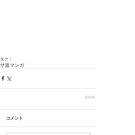
タグ：
サ道
マンガ
コメント