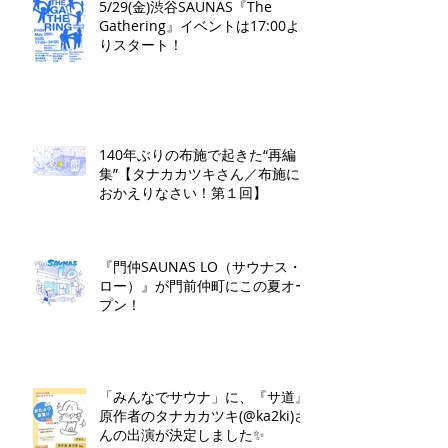
5/29(金)渋谷SAUNAS『The
Gathering』イベントは17:00よ
りスタート！
140年ぶりの布施で起きた“再編
集”【タナカカツキさん／布施に
おかえりなさい！第１回】
『門仲SAUNAS LO（サウナス・
ロー）』が門前仲町にこの夏オー
プン！
「みんなでサウナ」に、『サ道』
原作者のタナカカツキ(@ka2ki)さ
んの出演が決定しました✨