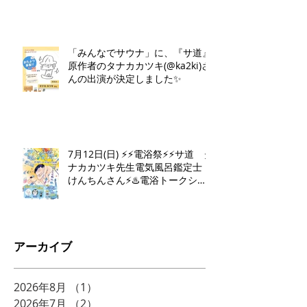
「みんなでサウナ」に、『サ道』
原作者のタナカカツキ(@ka2ki)さ
んの出演が決定しました✨
7月12日(日) ⚡️⚡️電浴祭⚡️⚡️サ道 タ
ナカカツキ先生電気風呂鑑定士
けんちんさん⚡️♨️電浴トークショ
ー♨️⚡️
アーカイブ
2026年8月
（1）
1件の記事
2026年7月
（2）
2件の記事