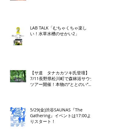
（金）刊行​
LAB TALK「むちゃくちゃ楽し
い！水草水槽のせかい2」
【サ道 タナカカツキ氏登壇】
7/11長野県松川町で森林浴サウナ
ツアー開催！本物の“ととのい”を
学ぶ無料講演会&日帰り体験枠を
限定募集
5/29(金)渋谷SAUNAS『The
Gathering』イベントは17:00よ
りスタート！