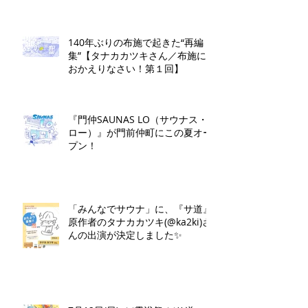
140年ぶりの布施で起きた“再編
集”【タナカカツキさん／布施に
おかえりなさい！第１回】
『門仲SAUNAS LO（サウナス・
ロー）』が門前仲町にこの夏オー
プン！
「みんなでサウナ」に、『サ道』
原作者のタナカカツキ(@ka2ki)さ
んの出演が決定しました✨