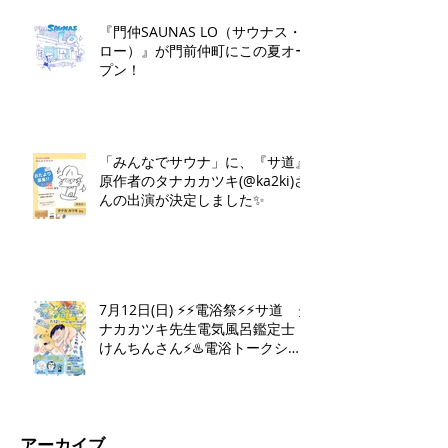
『門仲SAUNAS LO（サウナス・
ロー）』が門前仲町にこの夏オー
プン！
「みんなでサウナ」に、『サ道』
原作者のタナカカツキ(@ka2ki)さ
んの出演が決定しました✨
7月12日(日) ⚡️⚡️電浴祭⚡️⚡️サ道 タ
ナカカツキ先生電気風呂鑑定士
けんちんさん⚡️♨️電浴トークショ
ー♨️⚡️
アーカイブ