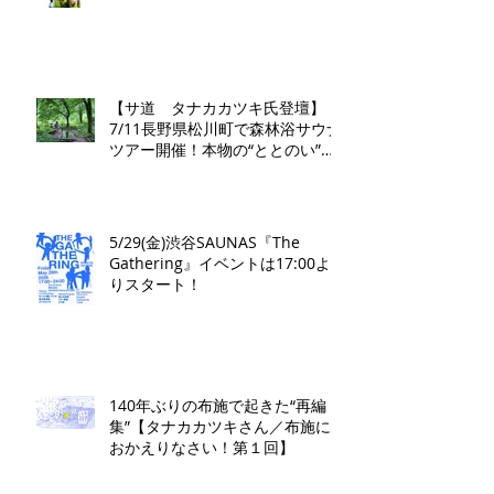
【サ道 タナカカツキ氏登壇】
7/11長野県松川町で森林浴サウナ
ツアー開催！本物の“ととのい”を
学ぶ無料講演会&日帰り体験枠を
限定募集
5/29(金)渋谷SAUNAS『The
Gathering』イベントは17:00よ
りスタート！
140年ぶりの布施で起きた“再編
集”【タナカカツキさん／布施に
おかえりなさい！第１回】