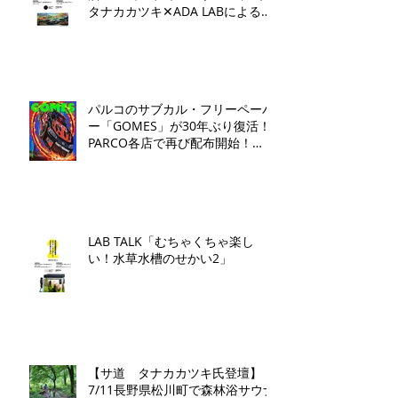
タナカカツキ✕ADA LABによるト
ークイベントとワークショップを
開催いたします。
パルコのサブカル・フリーペーパ
ー「GOMES」が30年ぶり復活！
PARCO各店で再び配布開始！​
「GOMES by PARCO」7月17日
（金）刊行​
LAB TALK「むちゃくちゃ楽し
い！水草水槽のせかい2」
【サ道 タナカカツキ氏登壇】
7/11長野県松川町で森林浴サウナ