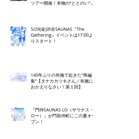
ツアー開催！本物の“ととのい”を
学ぶ無料講演会&日帰り体験枠を
限定募集
5/29(金)渋谷SAUNAS『The
Gathering』イベントは17:00よ
りスタート！
140年ぶりの布施で起きた“再編
集”【タナカカツキさん／布施に
おかえりなさい！第１回】
『門仲SAUNAS LO（サウナス・
ロー）』が門前仲町にこの夏オー
プン！