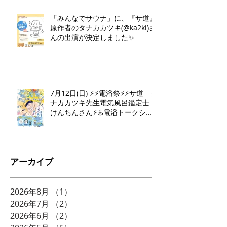
「みんなでサウナ」に、『サ道』
原作者のタナカカツキ(@ka2ki)さ
んの出演が決定しました✨
7月12日(日) ⚡️⚡️電浴祭⚡️⚡️サ道 タ
ナカカツキ先生電気風呂鑑定士
けんちんさん⚡️♨️電浴トークショ
ー♨️⚡️
アーカイブ
2026年8月
（1）
1件の記事
2026年7月
（2）
2件の記事
2026年6月
（2）
2件の記事