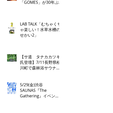
「GOMES」が30年ぶ
り復活！PARCO各店で
再び配布開始！​
「GOMES by PARCO」
LAB TALK「むちゃくち
7月17日（金）刊行​
ゃ楽しい！水草水槽の
せかい2」
【サ道 タナカカツキ
氏登壇】7/11長野県松
川町で森林浴サウナツ
アー開催！本物の“とと
のい”を学ぶ無料講演会
&日帰り体験枠を限定
5/29(金)渋谷
募集
SAUNAS『The
Gathering』イベント
は17:00よりスタート！