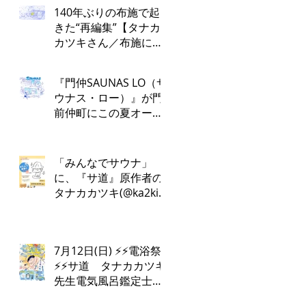
140年ぶりの布施で起
きた“再編集”【タナカ
カツキさん／布施にお
かえりなさい！第１
回】
『門仲SAUNAS LO（サ
ウナス・ロー）』が門
前仲町にこの夏オープ
ン！
「みんなでサウナ」
に、『サ道』原作者の
タナカカツキ(@ka2ki)
さんの出演が決定しま
した✨
7月12日(日) ⚡️⚡️電浴祭
⚡️⚡️サ道 タナカカツキ
先生電気風呂鑑定士
けんちんさん⚡️♨️電浴ト