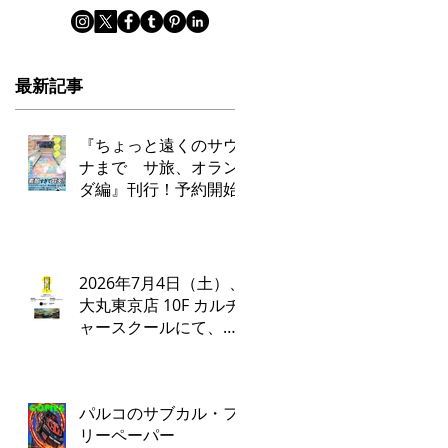
最新記事
『ちょっと遠くのサウ
ナまで サ旅、オラン
ダ編』刊行！予約開始
2026年7月4日（土）、
大丸東京店 10F カルチ
ャースクールにて、タ
ナカカツキ✕ADA LAB
によるトークイベント
とワークショップを開
パルコのサブカル・フ
催いたします。
リーペーパー