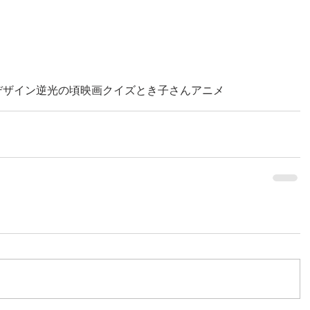
デザイン
逆光の頃
映画
クイズとき子さん
アニメ