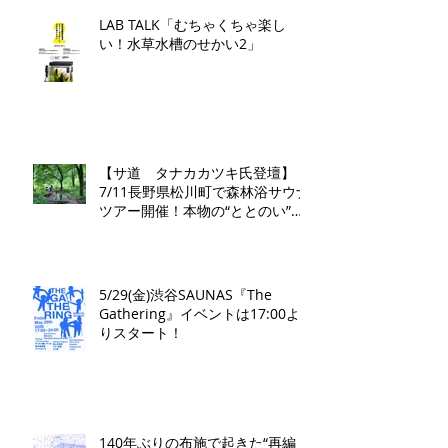
LAB TALK「むちゃくちゃ楽し
い！水草水槽のせかい2」
【サ道 タナカカツキ氏登壇】
7/11長野県松川町で森林浴サウナ
ツアー開催！本物の“ととのい”を
学ぶ無料講演会&日帰り体験枠を
限定募集
5/29(金)渋谷SAUNAS『The
Gathering』イベントは17:00よ
りスタート！
140年ぶりの布施で起きた“再編