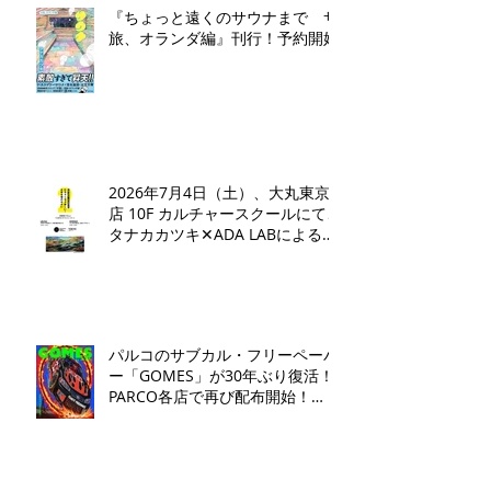
『ちょっと遠くのサウナまで サ
旅、オランダ編』刊行！予約開始
2026年7月4日（土）、大丸東京
店 10F カルチャースクールにて、
タナカカツキ✕ADA LABによるト
ークイベントとワークショップを
開催いたします。
パルコのサブカル・フリーペーパ
ー「GOMES」が30年ぶり復活！
PARCO各店で再び配布開始！​
「GOMES by PARCO」7月17日
（金）刊行​