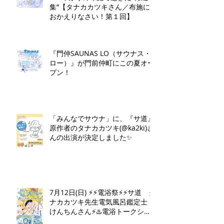
集”【タナカカツキさん／布施に
おかえりなさい！第１回】
『門仲SAUNAS LO（サウナス・
ロー）』が門前仲町にこの夏オー
プン！
「みんなでサウナ」に、『サ道』
原作者のタナカカツキ(@ka2ki)さ
んの出演が決定しました✨
7月12日(日) ⚡️⚡️電浴祭⚡️⚡️サ道 タ
ナカカツキ先生電気風呂鑑定士
けんちんさん⚡️♨️電浴トークショ
ー♨️⚡️