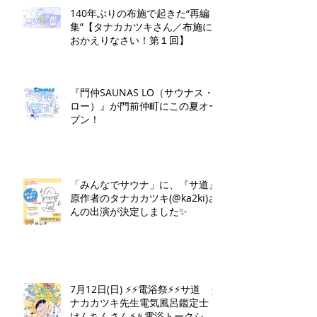
140年ぶりの布施で起きた“再編
集”【タナカカツキさん／布施に
おかえりなさい！第１回】
『門仲SAUNAS LO（サウナス・
ロー）』が門前仲町にこの夏オー
プン！
「みんなでサウナ」に、『サ道』
原作者のタナカカツキ(@ka2ki)さ
んの出演が決定しました✨
7月12日(日) ⚡️⚡️電浴祭⚡️⚡️サ道 タ
ナカカツキ先生電気風呂鑑定士
けんちんさん⚡️♨️電浴トークショ