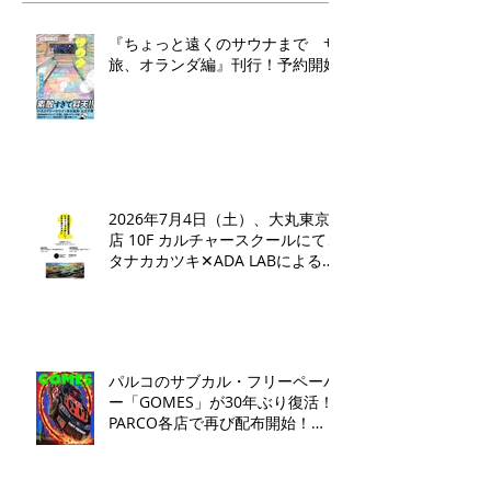
『ちょっと遠くのサウナまで サ
旅、オランダ編』刊行！予約開始
2026年7月4日（土）、大丸東京
店 10F カルチャースクールにて、
タナカカツキ✕ADA LABによるト
ークイベントとワークショップを
開催いたします。
パルコのサブカル・フリーペーパ
ー「GOMES」が30年ぶり復活！
PARCO各店で再び配布開始！​
「GOMES by PARCO」7月17日
（金）刊行​