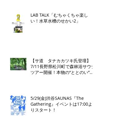
LAB TALK「むちゃくちゃ楽し
い！水草水槽のせかい2」
【サ道 タナカカツキ氏登壇】
7/11長野県松川町で森林浴サウナ
ツアー開催！本物の“ととのい”を
学ぶ無料講演会&日帰り体験枠を
限定募集
5/29(金)渋谷SAUNAS『The
Gathering』イベントは17:00よ
りスタート！