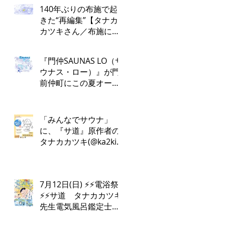
140年ぶりの布施で起
きた“再編集”【タナカ
カツキさん／布施にお
かえりなさい！第１
回】
『門仲SAUNAS LO（サ
ウナス・ロー）』が門
前仲町にこの夏オープ
ン！
「みんなでサウナ」
に、『サ道』原作者の
タナカカツキ(@ka2ki)
さんの出演が決定しま
した✨
7月12日(日) ⚡️⚡️電浴祭
⚡️⚡️サ道 タナカカツキ
先生電気風呂鑑定士
けんちんさん⚡️♨️電浴ト