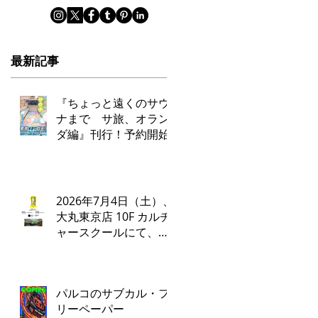
最新記事
『ちょっと遠くのサウ
ナまで サ旅、オラン
ダ編』刊行！予約開始
2026年7月4日（土）、
大丸東京店 10F カルチ
ャースクールにて、タ
ナカカツキ✕ADA LAB
によるトークイベント
とワークショップを開
パルコのサブカル・フ
催いたします。
リーペーパー