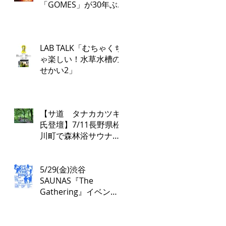
「GOMES」が30年ぶ
り復活！PARCO各店で
再び配布開始！​
「GOMES by PARCO」
LAB TALK「むちゃくち
7月17日（金）刊行​
ゃ楽しい！水草水槽の
せかい2」
【サ道 タナカカツキ
氏登壇】7/11長野県松
川町で森林浴サウナツ
アー開催！本物の“とと
のい”を学ぶ無料講演会
&日帰り体験枠を限定
5/29(金)渋谷
募集
SAUNAS『The
Gathering』イベント
は17:00よりスタート！