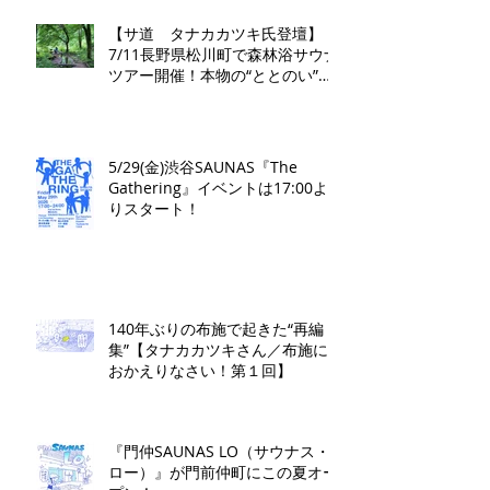
【サ道 タナカカツキ氏登壇】
7/11長野県松川町で森林浴サウナ
ツアー開催！本物の“ととのい”を
学ぶ無料講演会&日帰り体験枠を
限定募集
5/29(金)渋谷SAUNAS『The
Gathering』イベントは17:00よ
りスタート！
140年ぶりの布施で起きた“再編
集”【タナカカツキさん／布施に
おかえりなさい！第１回】
『門仲SAUNAS LO（サウナス・
ロー）』が門前仲町にこの夏オー