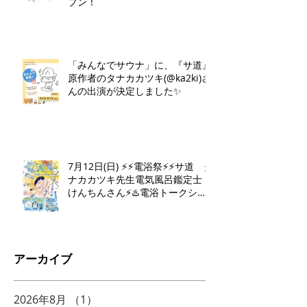
プン！
「みんなでサウナ」に、『サ道』
原作者のタナカカツキ(@ka2ki)さ
んの出演が決定しました✨
7月12日(日) ⚡️⚡️電浴祭⚡️⚡️サ道 タ
ナカカツキ先生電気風呂鑑定士
けんちんさん⚡️♨️電浴トークショ
ー♨️⚡️
アーカイブ
2026年8月
（1）
1件の記事