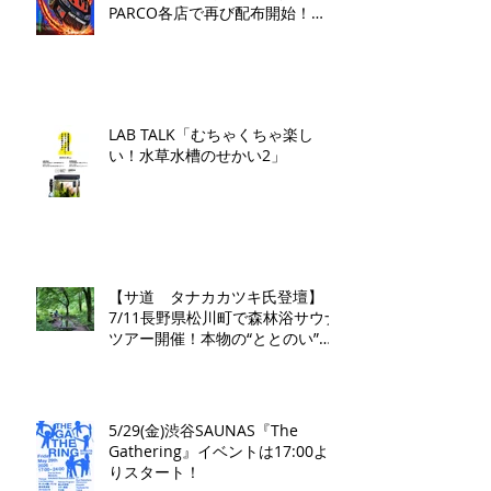
PARCO各店で再び配布開始！​
「GOMES by PARCO」7月17日
（金）刊行​
LAB TALK「むちゃくちゃ楽し
い！水草水槽のせかい2」
【サ道 タナカカツキ氏登壇】
7/11長野県松川町で森林浴サウナ
ツアー開催！本物の“ととのい”を
学ぶ無料講演会&日帰り体験枠を
限定募集
5/29(金)渋谷SAUNAS『The
Gathering』イベントは17:00よ
りスタート！