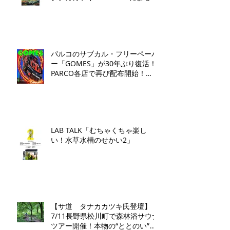
ークイベントとワークショップを
開催いたします。
パルコのサブカル・フリーペーパ
ー「GOMES」が30年ぶり復活！
PARCO各店で再び配布開始！​
「GOMES by PARCO」7月17日
（金）刊行​
LAB TALK「むちゃくちゃ楽し
い！水草水槽のせかい2」
【サ道 タナカカツキ氏登壇】
7/11長野県松川町で森林浴サウナ
ツアー開催！本物の“ととのい”を