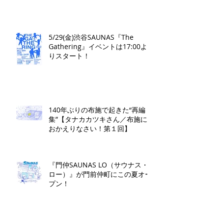
学ぶ無料講演会&日帰り体験枠を
限定募集
5/29(金)渋谷SAUNAS『The
Gathering』イベントは17:00よ
りスタート！
140年ぶりの布施で起きた“再編
集”【タナカカツキさん／布施に
おかえりなさい！第１回】
『門仲SAUNAS LO（サウナス・
ロー）』が門前仲町にこの夏オー
プン！