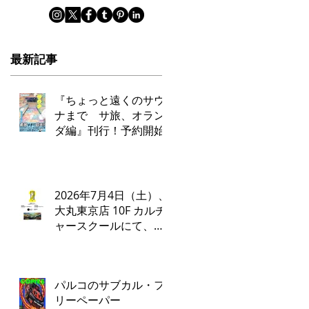
最新記事
『ちょっと遠くのサウ
ナまで サ旅、オラン
ダ編』刊行！予約開始
2026年7月4日（土）、
大丸東京店 10F カルチ
ャースクールにて、タ
ナカカツキ✕ADA LAB
によるトークイベント
とワークショップを開
パルコのサブカル・フ
催いたします。
リーペーパー