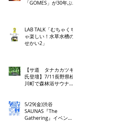
「GOMES」が30年ぶ
り復活！PARCO各店で
再び配布開始！​
「GOMES by PARCO」
LAB TALK「むちゃくち
7月17日（金）刊行​
ゃ楽しい！水草水槽の
せかい2」
【サ道 タナカカツキ
氏登壇】7/11長野県松
川町で森林浴サウナツ
アー開催！本物の“とと
のい”を学ぶ無料講演会
&日帰り体験枠を限定
5/29(金)渋谷
募集
SAUNAS『The
Gathering』イベント
は17:00よりスタート！