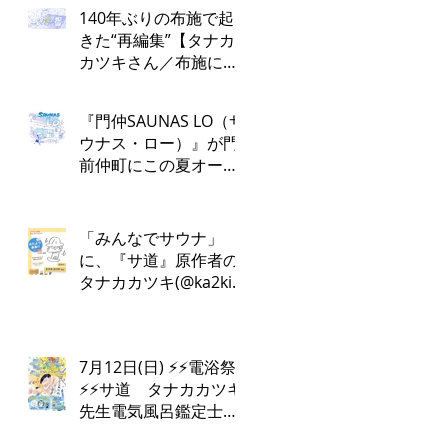
140年ぶりの布施で起
きた“再編集”【タナカ
カツキさん／布施にお
かえりなさい！第１
回】
『門仲SAUNAS LO（サ
ウナス・ロー）』が門
前仲町にこの夏オープ
ン！
「みんなでサウナ」
に、『サ道』原作者の
タナカカツキ(@ka2ki)
さんの出演が決定しま
した✨
7月12日(日) ⚡️⚡️電浴祭
⚡️⚡️サ道 タナカカツキ
先生電気風呂鑑定士
けんちんさん⚡️♨️電浴ト