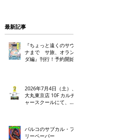
最新記事
『ちょっと遠くのサウ
ナまで サ旅、オラン
ダ編』刊行！予約開始
2026年7月4日（土）、
大丸東京店 10F カルチ
ャースクールにて、タ
ナカカツキ✕ADA LAB
によるトークイベント
とワークショップを開
パルコのサブカル・フ
催いたします。
リーペーパー