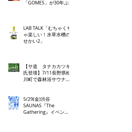
「GOMES」が30年ぶ
り復活！PARCO各店で
再び配布開始！​
「GOMES by PARCO」
LAB TALK「むちゃくち
7月17日（金）刊行​
ゃ楽しい！水草水槽の
せかい2」
【サ道 タナカカツキ
氏登壇】7/11長野県松
川町で森林浴サウナツ
アー開催！本物の“とと
のい”を学ぶ無料講演会
&日帰り体験枠を限定
5/29(金)渋谷
募集
SAUNAS『The
Gathering』イベント
は17:00よりスタート！