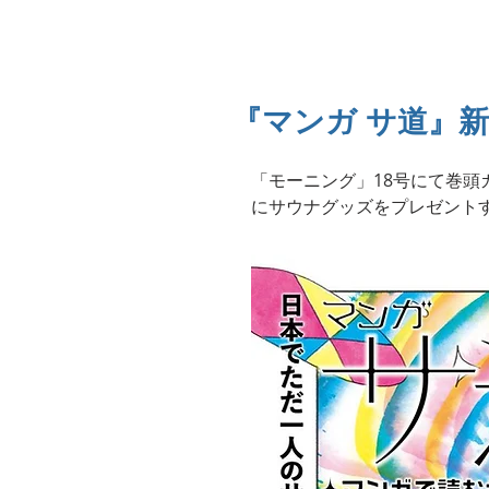
Top
About
マンガ
デザイン
『マンガ サ道』
「モーニング」18号にて巻頭
にサウナグッズをプレゼント