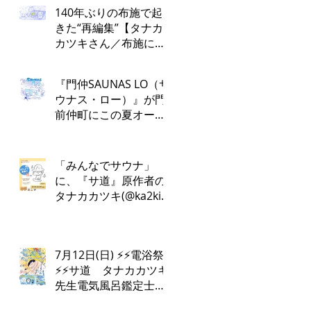
140年ぶりの布施で起
きた“再編集”【タナカ
カツキさん／布施にお
かえりなさい！第１
回】
『門仲SAUNAS LO（サ
ウナス・ロー）』が門
前仲町にこの夏オープ
ン！
「みんなでサウナ」
に、『サ道』原作者の
タナカカツキ(@ka2ki)
さんの出演が決定しま
した✨
7月12日(日) ⚡️⚡️電浴祭
⚡️⚡️サ道 タナカカツキ
先生電気風呂鑑定士
けんちんさん⚡️♨️電浴ト