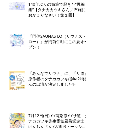
140年ぶりの布施で起きた“再編
集”【タナカカツキさん／布施に
おかえりなさい！第１回】
『門仲SAUNAS LO（サウナス・
ロー）』が門前仲町にこの夏オー
プン！
「みんなでサウナ」に、『サ道』
原作者のタナカカツキ(@ka2ki)さ
んの出演が決定しました✨
7月12日(日) ⚡️⚡️電浴祭⚡️⚡️サ道 タ
ナカカツキ先生電気風呂鑑定士
けんちんさん⚡️♨️電浴トークショ