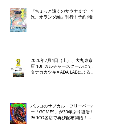
『ちょっと遠くのサウナまで サ
旅、オランダ編』刊行！予約開始
2026年7月4日（土）、大丸東京
店 10F カルチャースクールにて、
タナカカツキ✕ADA LABによるト
ークイベントとワークショップを
開催いたします。
パルコのサブカル・フリーペーパ
ー「GOMES」が30年ぶり復活！
PARCO各店で再び配布開始！​
「GOMES by PARCO」7月17日
（金）刊行​