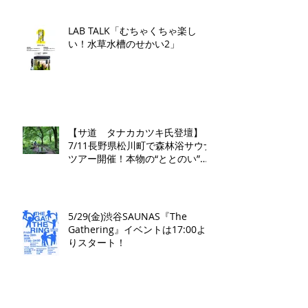
LAB TALK「むちゃくちゃ楽し
い！水草水槽のせかい2」
【サ道 タナカカツキ氏登壇】
7/11長野県松川町で森林浴サウナ
ツアー開催！本物の“ととのい”を
学ぶ無料講演会&日帰り体験枠を
限定募集
5/29(金)渋谷SAUNAS『The
Gathering』イベントは17:00よ
りスタート！