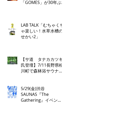
「GOMES」が30年ぶ
り復活！PARCO各店で
再び配布開始！​
「GOMES by PARCO」
LAB TALK「むちゃくち
7月17日（金）刊行​
ゃ楽しい！水草水槽の
せかい2」
【サ道 タナカカツキ
氏登壇】7/11長野県松
川町で森林浴サウナツ
アー開催！本物の“とと
のい”を学ぶ無料講演会
&日帰り体験枠を限定
5/29(金)渋谷
募集
SAUNAS『The
Gathering』イベント
は17:00よりスタート！