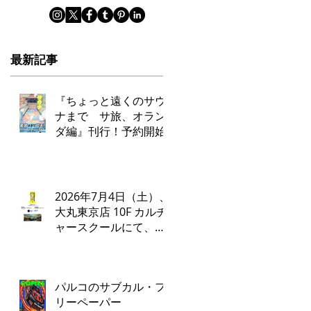
最新記事
『ちょっと遠くのサウ
ナまで サ旅、オラン
ダ編』刊行！予約開始
2026年7月4日（土）、
大丸東京店 10F カルチ
ャースクールにて、タ
ナカカツキ✕ADA LAB
によるトークイベント
とワークショップを開
パルコのサブカル・フ
催いたします。
リーペーパー