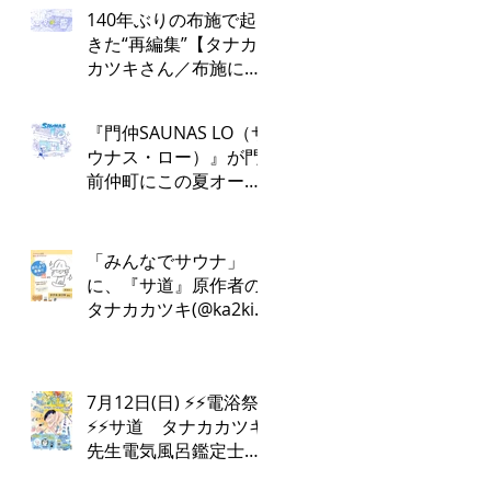
140年ぶりの布施で起
きた“再編集”【タナカ
カツキさん／布施にお
かえりなさい！第１
回】
『門仲SAUNAS LO（サ
ウナス・ロー）』が門
前仲町にこの夏オープ
ン！
「みんなでサウナ」
に、『サ道』原作者の
タナカカツキ(@ka2ki)
さんの出演が決定しま
した✨
7月12日(日) ⚡️⚡️電浴祭
⚡️⚡️サ道 タナカカツキ
先生電気風呂鑑定士
けんちんさん⚡️♨️電浴ト