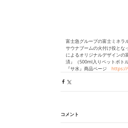
富士急グループの富士ミネラ
サウナブームの火付け役とな
によるオリジナルデザインの
済』（500ml入りペットボト
『サ水』商品ページ　
https:/
コメント