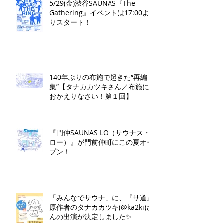
5/29(金)渋谷SAUNAS『The
Gathering』イベントは17:00よ
りスタート！
140年ぶりの布施で起きた“再編
集”【タナカカツキさん／布施に
おかえりなさい！第１回】
『門仲SAUNAS LO（サウナス・
ロー）』が門前仲町にこの夏オー
プン！
「みんなでサウナ」に、『サ道』
原作者のタナカカツキ(@ka2ki)さ
んの出演が決定しました✨