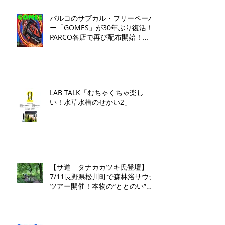
パルコのサブカル・フリーペーパ
ー「GOMES」が30年ぶり復活！
PARCO各店で再び配布開始！​
「GOMES by PARCO」7月17日
（金）刊行​
LAB TALK「むちゃくちゃ楽し
い！水草水槽のせかい2」
【サ道 タナカカツキ氏登壇】
7/11長野県松川町で森林浴サウナ
ツアー開催！本物の“ととのい”を
学ぶ無料講演会&日帰り体験枠を
限定募集